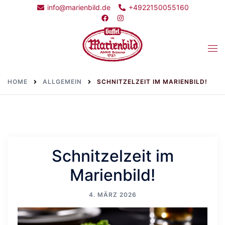
Skip
info@marienbild.de
+4922150055160
to
content
Togg
men
HOME
ALLGEMEIN
SCHNITZELZEIT IM MARIENBILD!
Schnitzelzeit im
Marienbild!
4. MÄRZ 2026