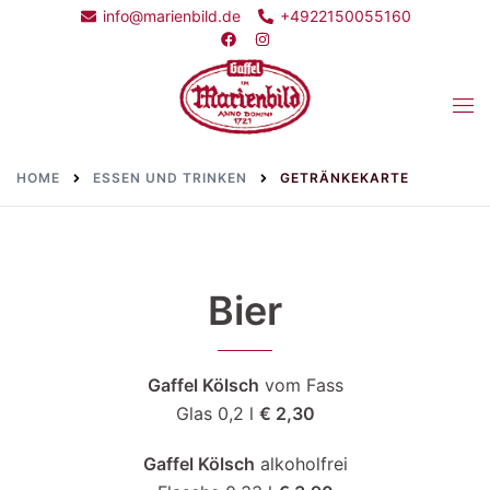
Skip
info@marienbild.de
+4922150055160
to
content
Togg
men
HOME
ESSEN UND TRINKEN
GETRÄNKEKARTE
Bier
Gaffel Kölsch
vom Fass
Glas 0,2 l
€ 2,30
Gaffel Kölsch
alkoholfrei