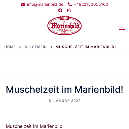
Skip
info@marienbild.de
+4922150055160
to
content
Togg
men
HOME
ALLGEMEIN
MUSCHELZEIT IM MARIENBILD!
Muschelzeit im Marienbild!
5. JANUAR 2022
Muschelzeit im Marienbild