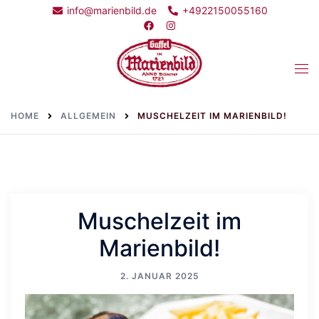
Skip
info@marienbild.de
+4922150055160
to
content
Togg
men
HOME
ALLGEMEIN
MUSCHELZEIT IM MARIENBILD!
Muschelzeit im
Marienbild!
2. JANUAR 2025