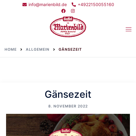
Skip
info@marienbild.de
+4922150055160
to
content
Togg
men
HOME
ALLGEMEIN
GÄNSEZEIT
Gänsezeit
8. NOVEMBER 2022