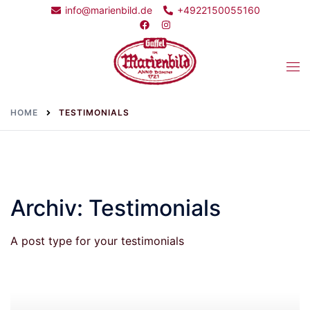
Skip
info@marienbild.de
+4922150055160
to
content
Togg
men
HOME
TESTIMONIALS
Archiv:
Testimonials
A post type for your testimonials