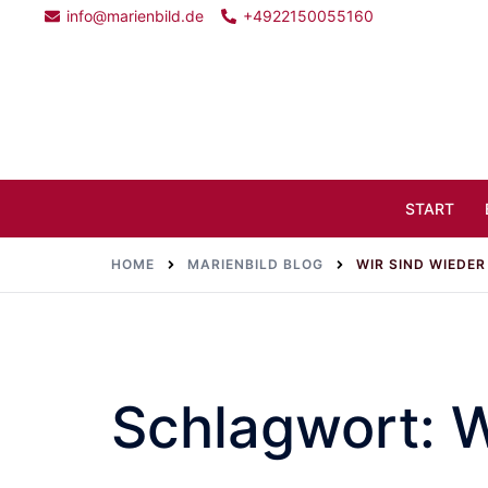
Skip
info@marienbild.de
+4922150055160
to
content
Search
START
HOME
MARIENBILD BLOG
WIR SIND WIEDER
Schlagwort:
W