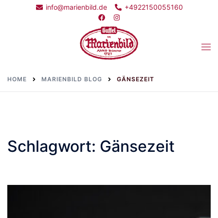
Skip
info@marienbild.de
+4922150055160
to
content
Togg
men
HOME
MARIENBILD BLOG
GÄNSEZEIT
Schlagwort:
Gänsezeit