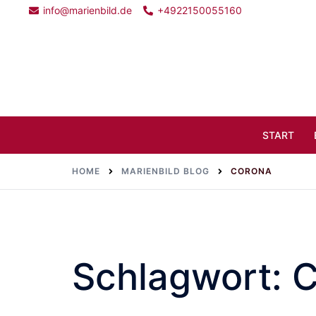
Skip
info@marienbild.de
+4922150055160
to
content
Search
START
HOME
MARIENBILD BLOG
CORONA
Schlagwort:
C