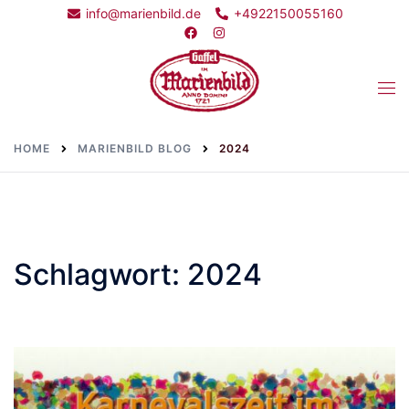
Skip
info@marienbild.de
+4922150055160
to
content
Togg
men
HOME
MARIENBILD BLOG
2024
Schlagwort:
2024