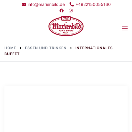
Skip
info@marienbild.de
+4922150055160
to
content
Togg
men
HOME
ESSEN UND TRINKEN
INTERNATIONALES
BUFFET