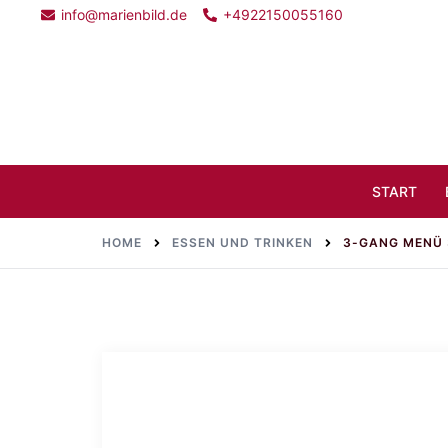
Skip
info@marienbild.de
+4922150055160
to
content
Search
START
HOME
ESSEN UND TRINKEN
3-GANG MENÜ 